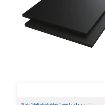
Name
NBR (Nitril) plaatrubber 1 mm | 250 x 250 mm