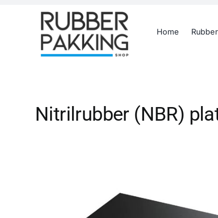
Skip
to
Home
Rubber
content
Nitrilrubber (NBR) pl