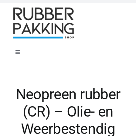
Skip
to
content
Toggle
Navigation
Home
Rubber Shop
Neopreen rubber
(CR) – Olie- en
Flenspakkingen
Weerbestendig
Offerte op maat