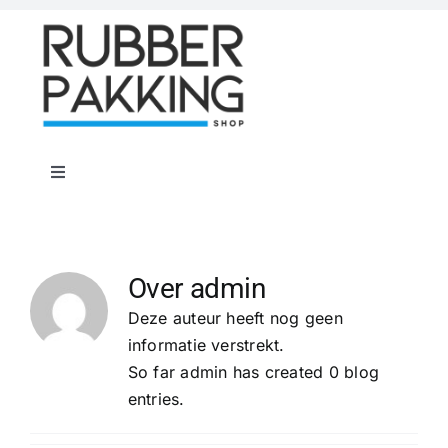
Skip
to
content
Toggle
Navigation
Home
Over
admin
Rubber Shop
Deze auteur heeft nog geen
informatie verstrekt.
Flenspakkingen
So far admin has created 0 blog
entries.
Offerte op maat