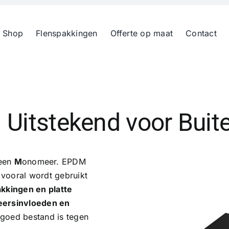
 Shop
Flenspakkingen
Offerte op maat
Contact
 Uitstekend voor Buit
een
M
onomeer. EPDM
vooral wordt gebruikt
akkingen en platte
ersinvloeden en
 goed bestand is tegen