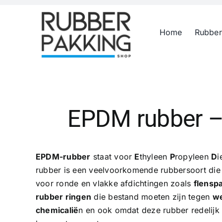
Skip
to
Home
Rubber
content
EPDM rubber –
EPDM-rubber
staat voor
E
thyleen
P
ropyleen
D
i
rubber is een veelvoorkomende rubbersoort die 
voor ronde en vlakke afdichtingen zoals
flensp
rubber ringen
die bestand moeten zijn tegen
we
chemicalië
n en ook omdat deze rubber redelijk