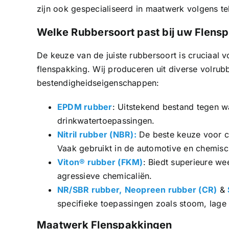
zijn ook gespecialiseerd in maatwerk volgens t
Welke Rubbersoort past bij uw Flens
De keuze van de juiste rubbersoort is cruciaal 
flenspakking. Wij produceren uit diverse volrubb
bestendigheidseigenschappen:
EPDM rubber
: Uitstekend bestand tegen w
drinkwatertoepassingen.
Nitril rubber (NBR):
De beste keuze voor co
Vaak gebruikt in de automotive en chemisch
Viton® rubber (FKM)
: Biedt superieure w
agressieve chemicaliën.
NR/SBR rubber,
Neopreen rubber (CR)
&
specifieke toepassingen zoals stoom, lage
Maatwerk Flenspakkingen