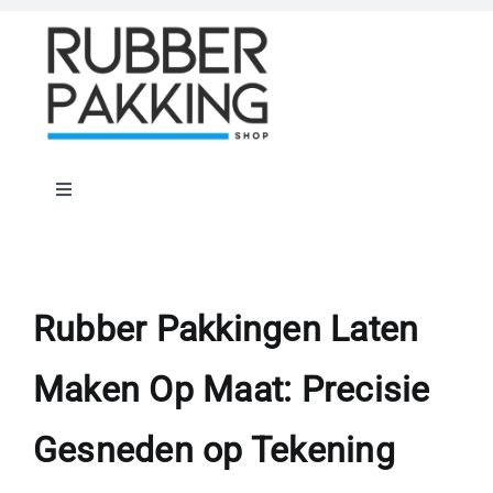
Skip
to
content
Toggle
Navigation
Home
Rubber Shop
Rubber Pakkingen Laten
Maken Op Maat: Precisie
Flenspakkingen
Gesneden op Tekening
Offerte op maat