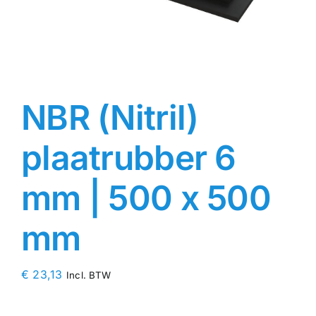
Contact
Rubbersoorten
NBR (Nitril)
Winkelmand
plaatrubber 6
mm | 500 x 500
mm
€
23,13
Incl. BTW