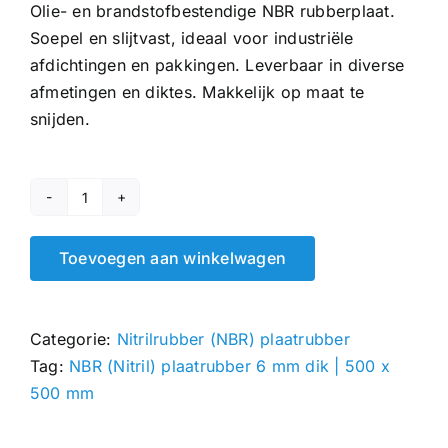
Olie- en brandstofbestendige NBR rubberplaat.
Soepel en slijtvast, ideaal voor industriële
afdichtingen en pakkingen. Leverbaar in diverse
afmetingen en diktes. Makkelijk op maat te
snijden.
NBR
(Nitril)
Toevoegen aan winkelwagen
plaatrubber
6
mm
Categorie:
Nitrilrubber (NBR) plaatrubber
|
Tag:
NBR (Nitril) plaatrubber 6 mm dik | 500 x
500
500 mm
x
500