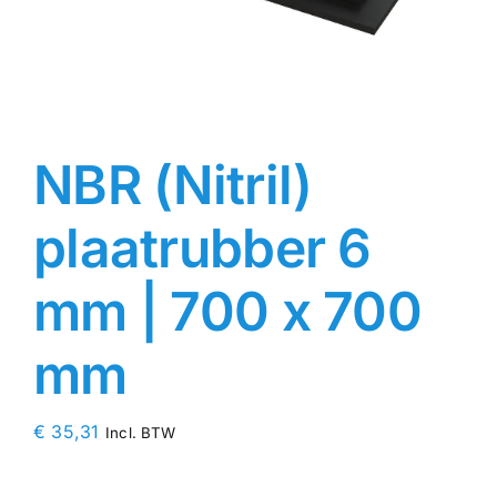
Contact
Rubbersoorten
NBR (Nitril)
Winkelmand
plaatrubber 6
mm | 700 x 700
mm
€
35,31
Incl. BTW