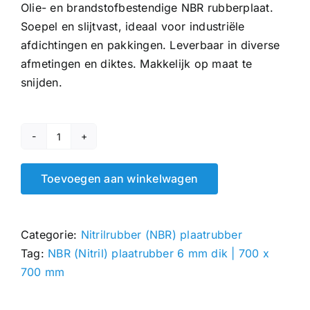
Olie- en brandstofbestendige NBR rubberplaat.
Soepel en slijtvast, ideaal voor industriële
afdichtingen en pakkingen. Leverbaar in diverse
afmetingen en diktes. Makkelijk op maat te
snijden.
NBR
(Nitril)
Toevoegen aan winkelwagen
plaatrubber
6
mm
Categorie:
Nitrilrubber (NBR) plaatrubber
|
Tag:
NBR (Nitril) plaatrubber 6 mm dik | 700 x
700
700 mm
x
700