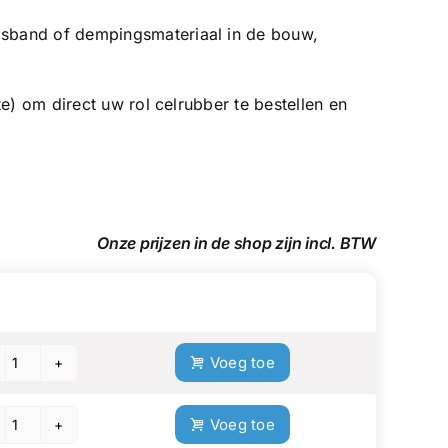
ngsband of dempingsmateriaal in de bouw,
e) om direct uw rol celrubber te bestellen en
Onze prijzen in de shop zijn incl. BTW
tity
Add to cart
Voeg toe
Zelfklevend
Celrubber
Voeg toe
EPDM
Zelfklevend