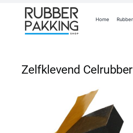
Skip
to
Home
Rubber
content
Zelfklevend Celrubber