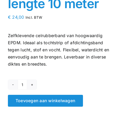
lengte 10 meter
€
24,00
Incl. BTW
Zelfklevende celrubberband van hoogwaardig
EPDM. Ideaal als tochtstrip of afdichtingsband
tegen lucht, stof en vocht. Flexibel, waterdicht en
eenvoudig aan te brengen. Leverbaar in diverse
diktes en breedtes.
Zelfklevend
Celrubber
Toevoegen aan winkelwagen
EPDM
20
x