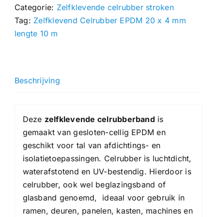
Categorie:
Zelfklevende celrubber stroken
4
Tag:
Zelfklevend Celrubber EPDM 20 x 4 mm
mm,
lengte 10 m
lengte
10
meter
hoeveelheid
Beschrijving
Deze
zelfklevende celrubberband
is
gemaakt van gesloten-cellig EPDM en
geschikt voor tal van afdichtings- en
isolatietoepassingen. Celrubber is luchtdicht,
waterafstotend en UV-bestendig. Hierdoor is
celrubber, ook wel beglazingsband of
glasband genoemd, ideaal voor gebruik in
ramen, deuren, panelen, kasten, machines en