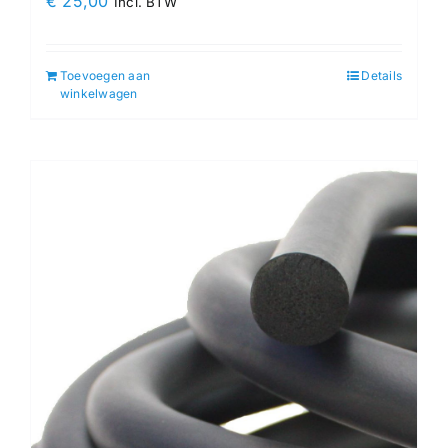
€
25,00
Incl. BTW
Toevoegen aan
Details
winkelwagen