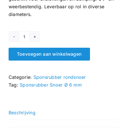
weerbestendig. Leverbaar op rol in diverse
diameters.
Sponsrubber
Snoer
Toevoegen aan winkelwagen
Ø
6
mm
Categorie:
Sponsrubber rondsnoer
hoeveelheid
Tag:
Sponsrubber Snoer Ø 6 mm
Beschrijving