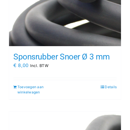
Sponsrubber Snoer Ø 3 mm
€
8,00
Incl. BTW
Toevoegen aan
Details
winkelwagen