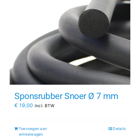
Sponsrubber Snoer Ø 7 mm
€
19,00
Incl. BTW
Toevoegen aan
Details
winkelwagen