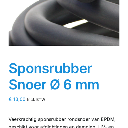
Contact
Rubbersoorten
Winkelmand
Sponsrubber
Snoer Ø 6 mm
€
13,00
Incl. BTW
Veerkrachtig sponsrubber rondsnoer van EPDM,
geschikt voor afdichtingen en demping. UV- en