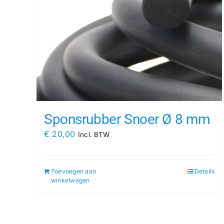
Sponsrubber Snoer Ø 8 mm
€
20,00
Incl. BTW
Toevoegen aan
Details
winkelwagen