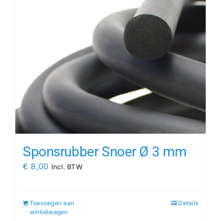
Sponsrubber Snoer Ø 3 mm
€
8,00
Incl. BTW
Toevoegen aan
Details
winkelwagen