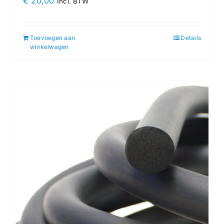
€
20,00
Incl. BTW
Toevoegen aan
Details
winkelwagen