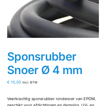
Contact
Rubbersoorten
Winkelmand
Sponsrubber
Snoer Ø 4 mm
€
10,00
Incl. BTW
Veerkrachtig sponsrubber rondsnoer van EPDM,
geschikt voor afdichtingen en demping. UV- en