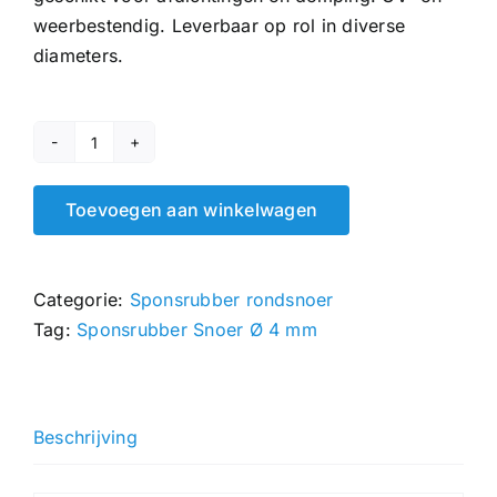
weerbestendig. Leverbaar op rol in diverse
diameters.
Sponsrubber
Snoer
Toevoegen aan winkelwagen
Ø
4
mm
Categorie:
Sponsrubber rondsnoer
hoeveelheid
Tag:
Sponsrubber Snoer Ø 4 mm
Beschrijving