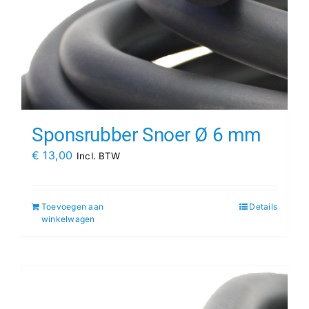
Sponsrubber Snoer Ø 6 mm
€
13,00
Incl. BTW
Toevoegen aan
Details
winkelwagen