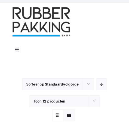
Skip
to
content
Toggle
Navigation
Home
Rubber Shop
Sorteer op
Standaardvolgorde
Toon
12 producten
Flenspakkingen
Offerte op maat