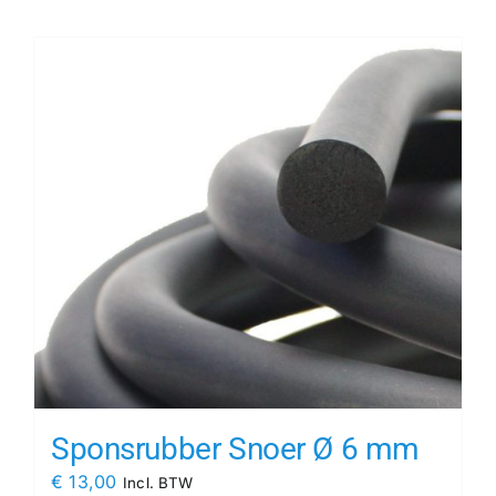
Contact
Rubbersoorten
Winkelmand
Sponsrubber Snoer Ø 6 mm
€
13,00
Incl. BTW