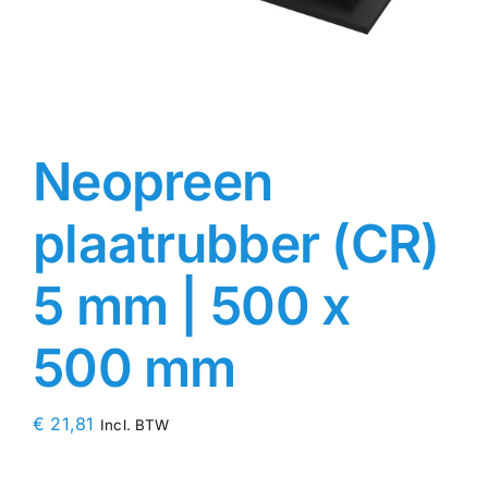
Contact
Rubbersoorten
Neopreen
Winkelmand
plaatrubber (CR)
5 mm | 500 x
500 mm
€
21,81
Incl. BTW