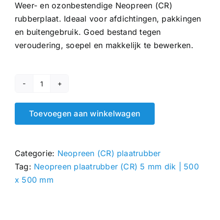
Weer- en ozonbestendige Neopreen (CR)
rubberplaat. Ideaal voor afdichtingen, pakkingen
en buitengebruik. Goed bestand tegen
veroudering, soepel en makkelijk te bewerken.
Neopreen
plaatrubber
Toevoegen aan winkelwagen
(CR)
5
mm
Categorie:
Neopreen (CR) plaatrubber
|
Tag:
Neopreen plaatrubber (CR) 5 mm dik | 500
500
x 500 mm
x
500
mm