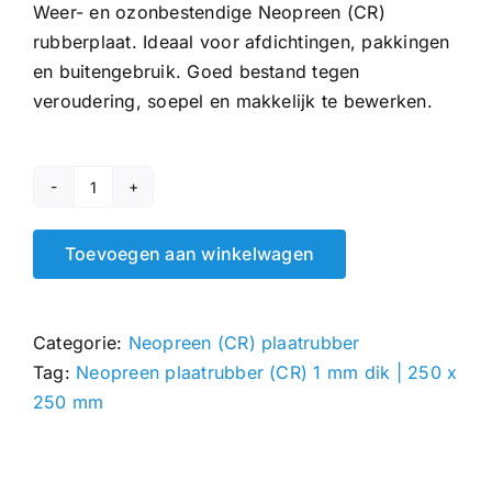
Weer- en ozonbestendige Neopreen (CR)
rubberplaat. Ideaal voor afdichtingen, pakkingen
en buitengebruik. Goed bestand tegen
veroudering, soepel en makkelijk te bewerken.
Neopreen
plaatrubber
Toevoegen aan winkelwagen
(CR)
1
mm
Categorie:
Neopreen (CR) plaatrubber
|
Tag:
Neopreen plaatrubber (CR) 1 mm dik | 250 x
250
250 mm
x
250
mm