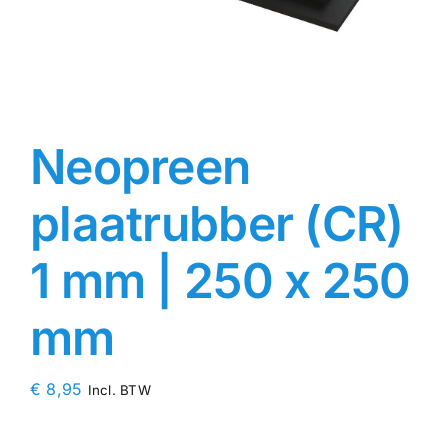
Contact
Rubbersoorten
Neopreen
Winkelmand
plaatrubber (CR)
1 mm | 250 x 250
mm
€
8,95
Incl. BTW