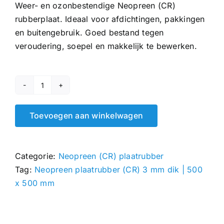
Weer- en ozonbestendige Neopreen (CR)
rubberplaat. Ideaal voor afdichtingen, pakkingen
en buitengebruik. Goed bestand tegen
veroudering, soepel en makkelijk te bewerken.
Neopreen
plaatrubber
Toevoegen aan winkelwagen
(CR)
3
mm
Categorie:
Neopreen (CR) plaatrubber
|
Tag:
Neopreen plaatrubber (CR) 3 mm dik | 500
500
x 500 mm
x
500
mm