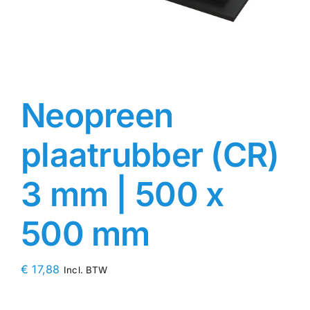
Contact
Rubbersoorten
Neopreen
Winkelmand
plaatrubber (CR)
3 mm | 500 x
500 mm
€
17,88
Incl. BTW