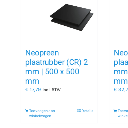
Neopreen
Neo
plaatrubber (CR) 2
plaa
mm | 500 x 500
mm 
mm
mm
€
17,79
€
32,
Incl. BTW
Toevoegen aan
Details
Toevo
winkelwagen
winke