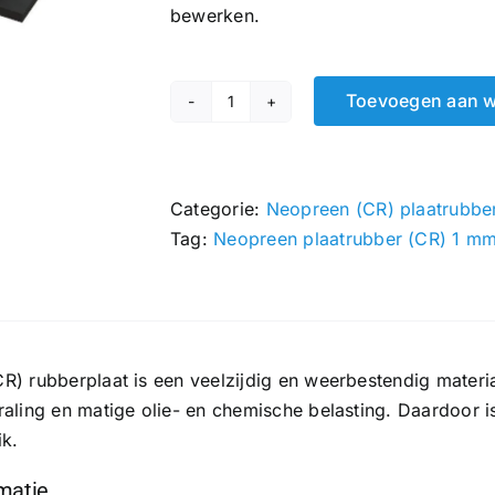
bewerken.
Toevoegen aan 
Neopreen
plaatrubber
(CR)
1
Categorie:
Neopreen (CR) plaatrubbe
mm
Tag:
Neopreen plaatrubber (CR) 1 m
|
500
x
500
R) rubberplaat is een veelzijdig en weerbestendig materi
mm
aling en matige olie- en chemische belasting. Daardoor i
hoeveelheid
ik.
rmatie