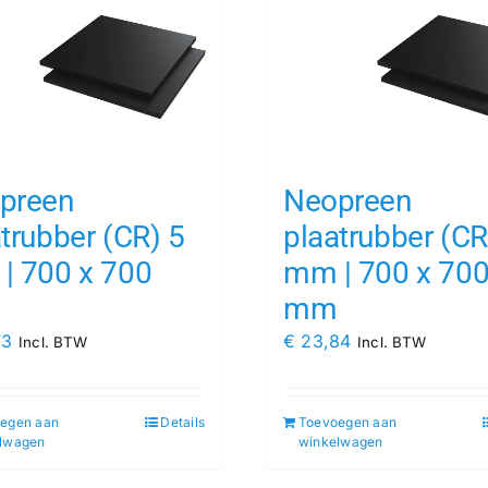
preen
Neopreen
trubber (CR) 5
plaatrubber (CR
| 700 x 700
mm | 700 x 70
mm
73
€
23,84
Incl. BTW
Incl. BTW
egen aan
Details
Toevoegen aan
lwagen
winkelwagen