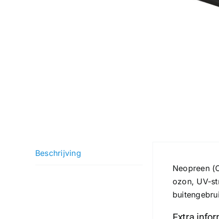
Beschrijving
Neopreen (C
ozon, UV-str
buitengebru
Extra info