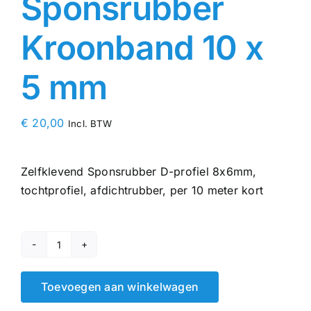
Sponsrubber
Kroonband 10 x
5 mm
€
20,00
Incl. BTW
Zelfklevend Sponsrubber D-profiel 8x6mm,
tochtprofiel, afdichtrubber, per 10 meter kort
Zelfklevend
Sponsrubber
Toevoegen aan winkelwagen
Kroonband
10