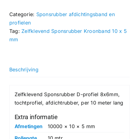
x
Categorie:
Sponsrubber afdichtingsband en
5
profielen
mm
Tag:
Zelfklevend Sponsrubber Kroonband 10 x 5
hoeveelheid
mm
Beschrijving
Zelfklevend Sponsrubber D-profiel 8x6mm,
tochtprofiel, afdichtrubber, per 10 meter lang
Extra informatie
Afmetingen
10000 × 10 × 5 mm
Rollengte
10 mtr