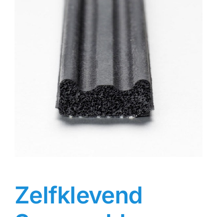
Contact
Rubbersoorten
Winkelmand
Zelfklevend