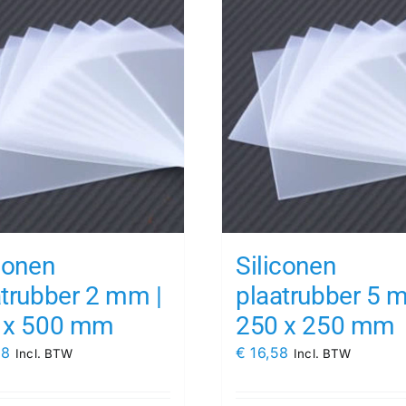
conen
Siliconen
atrubber 2 mm |
plaatrubber 5 
 x 500 mm
250 x 250 mm
98
€
16,58
Incl. BTW
Incl. BTW