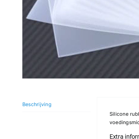
Beschrijving
Silicone rub
voedingsmid
Extra info