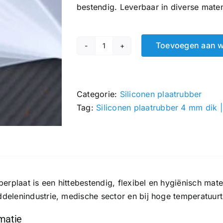
bestendig. Leverbaar in diverse mate
Toevoegen aan 
Siliconen
plaatrubber
4
mm
Categorie:
Siliconen plaatrubber
|
Tag:
Siliconen plaatrubber 4 mm dik
250
x
250
mm
hoeveelheid
berplaat is een hittebestendig, flexibel en hygiënisch mat
delenindustrie, medische sector en bij hoge temperatuur
rmatie