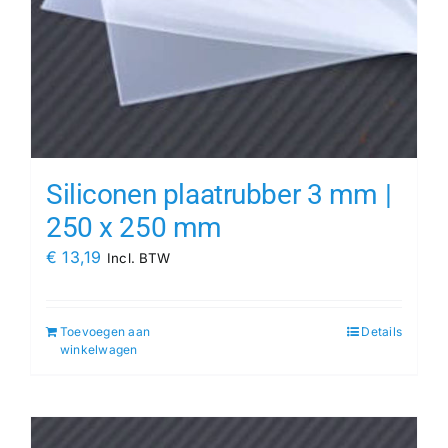
Siliconen plaatrubber 3 mm |
250 x 250 mm
€
13,19
Incl. BTW
Toevoegen aan
Details
winkelwagen