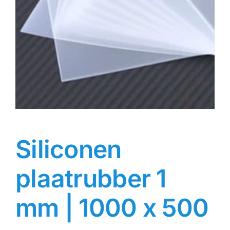
Contact
Rubbersoorten
Winkelmand
Siliconen
plaatrubber 1
mm | 1000 x 500