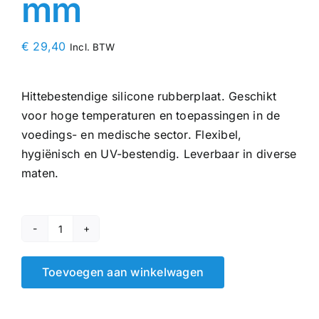
mm
€
29,40
Incl. BTW
Hittebestendige silicone rubberplaat. Geschikt
voor hoge temperaturen en toepassingen in de
voedings- en medische sector. Flexibel,
hygiënisch en UV-bestendig. Leverbaar in diverse
maten.
Siliconen
plaatrubber
Toevoegen aan winkelwagen
1
mm
|