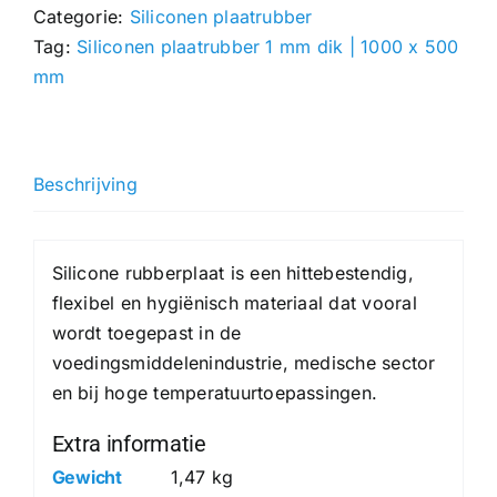
Categorie:
Siliconen plaatrubber
1000
Tag:
Siliconen plaatrubber 1 mm dik | 1000 x 500
x
mm
500
mm
hoeveelheid
Beschrijving
Silicone rubberplaat is een hittebestendig,
flexibel en hygiënisch materiaal dat vooral
wordt toegepast in de
voedingsmiddelenindustrie, medische sector
en bij hoge temperatuurtoepassingen.
Extra informatie
Gewicht
1,47 kg