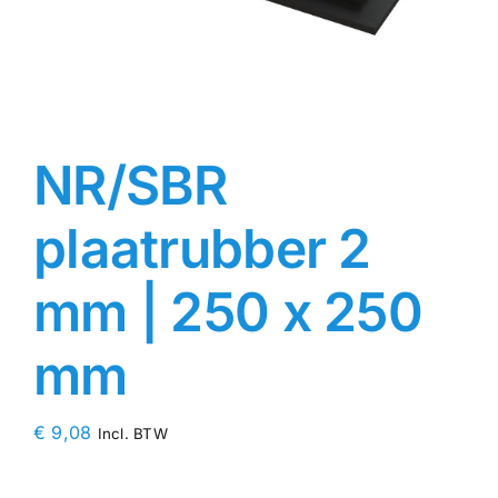
Contact
Rubbersoorten
NR/SBR
Winkelmand
plaatrubber 2
mm | 250 x 250
mm
€
9,08
Incl. BTW