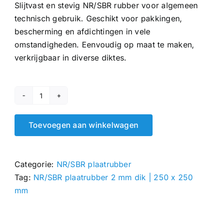
Slijtvast en stevig NR/SBR rubber voor algemeen
technisch gebruik. Geschikt voor pakkingen,
bescherming en afdichtingen in vele
omstandigheden. Eenvoudig op maat te maken,
verkrijgbaar in diverse diktes.
NR/SBR
plaatrubber
Toevoegen aan winkelwagen
2
mm
|
Categorie:
NR/SBR plaatrubber
250
Tag:
NR/SBR plaatrubber 2 mm dik | 250 x 250
x
mm
250
mm