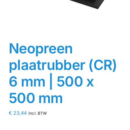
Contact
Rubbersoorten
Neopreen
Winkelmand
plaatrubber (CR)
6 mm | 500 x
500 mm
€
23,44
Incl. BTW