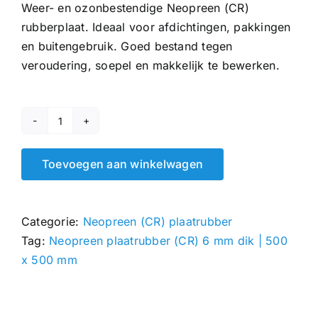
Weer- en ozonbestendige Neopreen (CR)
rubberplaat. Ideaal voor afdichtingen, pakkingen
en buitengebruik. Goed bestand tegen
veroudering, soepel en makkelijk te bewerken.
Neopreen
plaatrubber
Toevoegen aan winkelwagen
(CR)
6
mm
Categorie:
Neopreen (CR) plaatrubber
|
Tag:
Neopreen plaatrubber (CR) 6 mm dik | 500
500
x 500 mm
x
500
mm