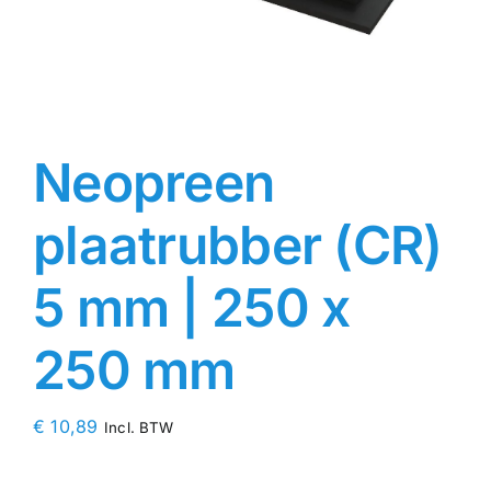
Contact
Rubbersoorten
Neopreen
Winkelmand
plaatrubber (CR)
5 mm | 250 x
250 mm
€
10,89
Incl. BTW