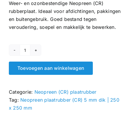
Weer- en ozonbestendige Neopreen (CR)
rubberplaat. Ideaal voor afdichtingen, pakkingen
en buitengebruik. Goed bestand tegen
veroudering, soepel en makkelijk te bewerken.
Neopreen
plaatrubber
Toevoegen aan winkelwagen
(CR)
5
mm
Categorie:
Neopreen (CR) plaatrubber
|
Tag:
Neopreen plaatrubber (CR) 5 mm dik | 250
250
x 250 mm
x
250
mm