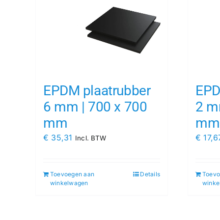
EPDM plaatrubber
EPD
6 mm | 700 x 700
2 m
mm
mm
€
35,31
€
17,6
Incl. BTW
Toevoegen aan
Details
Toevo
winkelwagen
winke