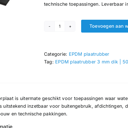
technische toepassingen. Leverbaar i
Toevoegen aan 
EPDM
plaatrubber
3
mm
Categorie:
EPDM plaatrubber
|
Tag:
EPDM plaatrubber 3 mm dik | 5
500
x
500
mm
plaat is uitermate geschikt voor toepassingen waar water
hoeveelheid
s uitstekend inzetbaar voor buitengebruik, afdichtingen, 
bouw en technische pakkingen.
rmatie