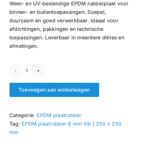
Weer- en UV-bestendige EPDM rubberplaat voor
binnen- en buitentoepassingen. Soepel,
duurzaam en goed verwerkbaar. Ideaal voor
afdichtingen, pakkingen en technische
toepassingen. Leverbaar in meerdere diktes en
afmetingen.
EPDM
plaatrubber
Toevoegen aan winkelwagen
6
mm
|
Categorie:
EPDM plaatrubber
250
Tag:
EPDM plaatrubber 6 mm dik | 250 x 250
x
mm
250