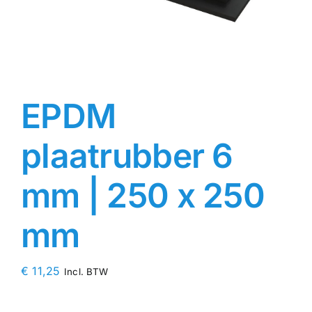
Contact
Rubbersoorten
EPDM
Winkelmand
plaatrubber 6
mm | 250 x 250
mm
€
11,25
Incl. BTW