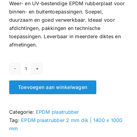
Weer- en UV-bestendige EPDM rubberplaat voor
binnen- en buitentoepassingen. Soepel,
duurzaam en goed verwerkbaar. Ideaal voor
afdichtingen, pakkingen en technische
toepassingen. Leverbaar in meerdere diktes en
afmetingen.
EPDM
plaatrubber
Toevoegen aan winkelwagen
2
mm
|
Categorie:
EPDM plaatrubber
1400
Tag:
EPDM plaatrubber 2 mm dik | 1400 x 1000
x
mm
1000