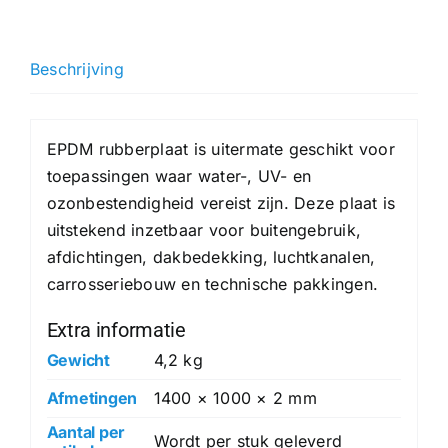
mm
hoeveelheid
Beschrijving
EPDM rubberplaat is uitermate geschikt voor
toepassingen waar water-, UV- en
ozonbestendigheid vereist zijn. Deze plaat is
uitstekend inzetbaar voor buitengebruik,
afdichtingen, dakbedekking, luchtkanalen,
carrosseriebouw en technische pakkingen.
Extra informatie
Gewicht
4,2 kg
Afmetingen
1400 × 1000 × 2 mm
Aantal per
Wordt per stuk geleverd