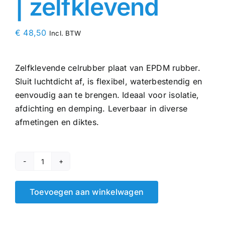
| zelfklevend
€
48,50
Incl. BTW
Zelfklevende celrubber plaat van EPDM rubber.
Sluit luchtdicht af, is flexibel, waterbestendig en
eenvoudig aan te brengen. Ideaal voor isolatie,
afdichting en demping. Leverbaar in diverse
afmetingen en diktes.
EPDM
celrubber
Toevoegen aan winkelwagen
plaat
8
mm