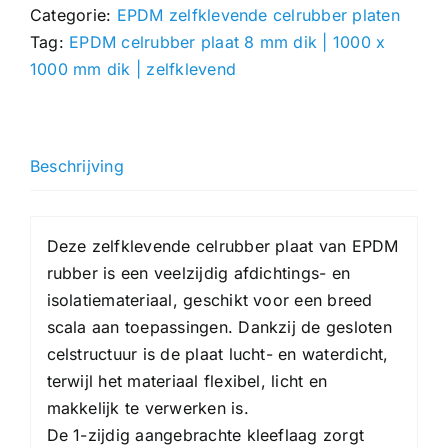
Categorie:
EPDM zelfklevende celrubber platen
|
Tag:
EPDM celrubber plaat 8 mm dik | 1000 x
1000
1000 mm dik | zelfklevend
x
1000
mm
|
Beschrijving
zelfklevend
hoeveelheid
Deze zelfklevende celrubber plaat van EPDM
rubber is een veelzijdig afdichtings- en
isolatiemateriaal, geschikt voor een breed
scala aan toepassingen. Dankzij de gesloten
celstructuur is de plaat lucht- en waterdicht,
terwijl het materiaal flexibel, licht en
makkelijk te verwerken is.
De 1-zijdig aangebrachte kleeflaag zorgt