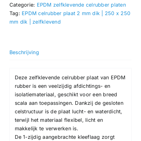
Categorie:
EPDM zelfklevende celrubber platen
|
Tag:
EPDM celrubber plaat 2 mm dik | 250 x 250
250
mm dik | zelfklevend
x
250
mm
|
Beschrijving
zelfklevend
hoeveelheid
Deze zelfklevende celrubber plaat van EPDM
rubber is een veelzijdig afdichtings- en
isolatiemateriaal, geschikt voor een breed
scala aan toepassingen. Dankzij de gesloten
celstructuur is de plaat lucht- en waterdicht,
terwijl het materiaal flexibel, licht en
makkelijk te verwerken is.
De 1-zijdig aangebrachte kleeflaag zorgt