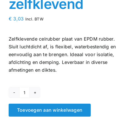
zelfklevend
€
3,03
Incl. BTW
Zelfklevende celrubber plaat van EPDM rubber.
Sluit luchtdicht af, is flexibel, waterbestendig en
eenvoudig aan te brengen. Ideaal voor isolatie,
afdichting en demping. Leverbaar in diverse
afmetingen en diktes.
EPDM
celrubber
Toevoegen aan winkelwagen
plaat
2
mm