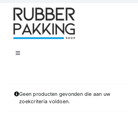
Skip
to
content
Toggle
Navigation
Home
Rubber Shop
Geen producten gevonden die aan uw
zoekcriteria voldoen.
Flenspakkingen
Offerte op maat