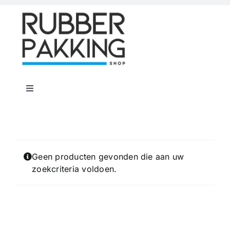
Skip
to
content
Toggle
Navigation
Home
Rubber Shop
Geen producten gevonden die aan uw
zoekcriteria voldoen.
Flenspakkingen
Offerte op maat