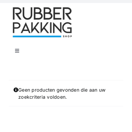
Skip
to
content
Toggle
Navigation
Home
Rubber Shop
Geen producten gevonden die aan uw
zoekcriteria voldoen.
Flenspakkingen
Offerte op maat