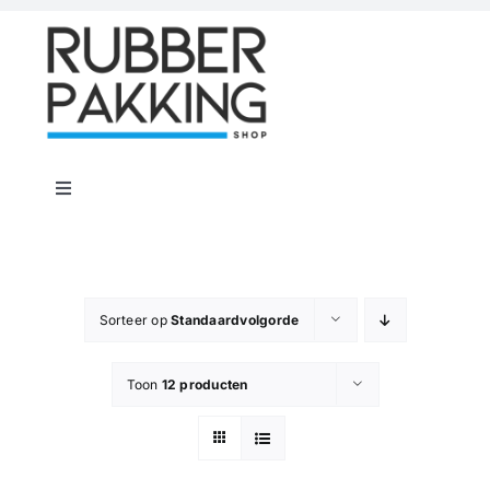
Skip
to
content
Toggle
Navigation
Home
Rubber Shop
Sorteer op
Standaardvolgorde
Toon
12 producten
Flenspakkingen
Offerte op maat