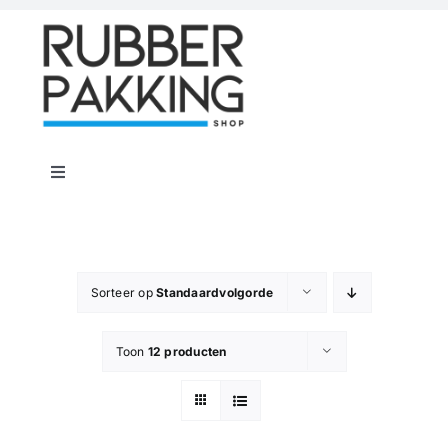
Skip
to
content
Toggle
Navigation
Home
Rubber Shop
Sorteer op
Standaardvolgorde
Toon
12 producten
Flenspakkingen
Offerte op maat