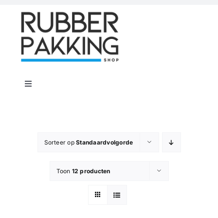
Skip
to
content
Toggle
Navigation
Home
Rubber Shop
Sorteer op
Standaardvolgorde
Toon
12 producten
Flenspakkingen
Offerte op maat