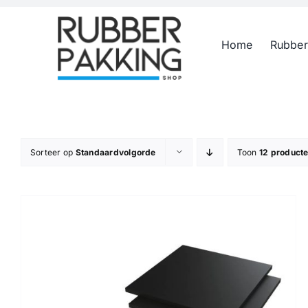
Skip
to
Home
Rubber
content
Sorteer op
Standaardvolgorde
Toon
12 product