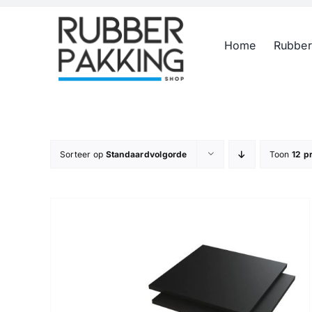
Skip
to
Home
Rubber
content
Sorteer op
Standaardvolgorde
Toon
12 p