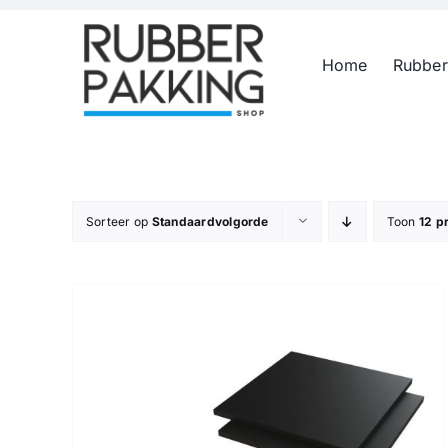
Skip
to
Home
Rubber
content
Sorteer op
Standaardvolgorde
Toon
12 p