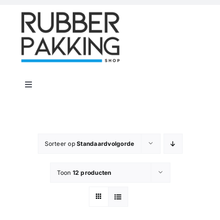
Skip
to
content
Toggle
Navigation
Home
Rubber Shop
Sorteer op
Standaardvolgorde
Toon
12 producten
Flenspakkingen
Offerte op maat