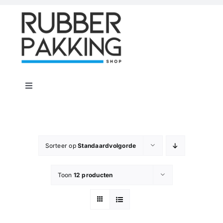
Skip
to
content
Toggle
Navigation
Home
Rubber Shop
Sorteer op
Standaardvolgorde
Toon
12 producten
Flenspakkingen
Offerte op maat