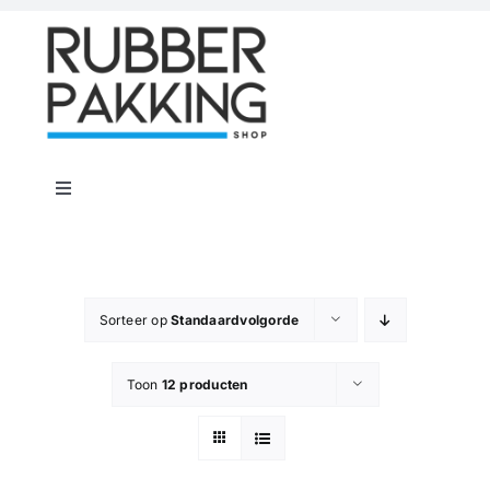
Skip
to
content
Toggle
Navigation
Home
Rubber Shop
Sorteer op
Standaardvolgorde
Toon
12 producten
Flenspakkingen
Offerte op maat