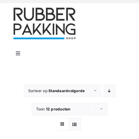
Skip
to
content
Toggle
Navigation
Home
Rubber Shop
Sorteer op
Standaardvolgorde
Toon
12 producten
Flenspakkingen
Offerte op maat