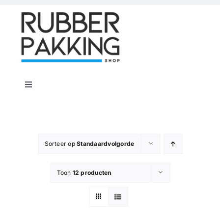
Skip
to
content
Toggle
Navigation
Home
Rubber Shop
Sorteer op
Standaardvolgorde
Toon
12 producten
Flenspakkingen
Offerte op maat