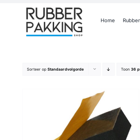
Skip
to
Home
Rubber
content
Sorteer op
Standaardvolgorde
Toon
36 p