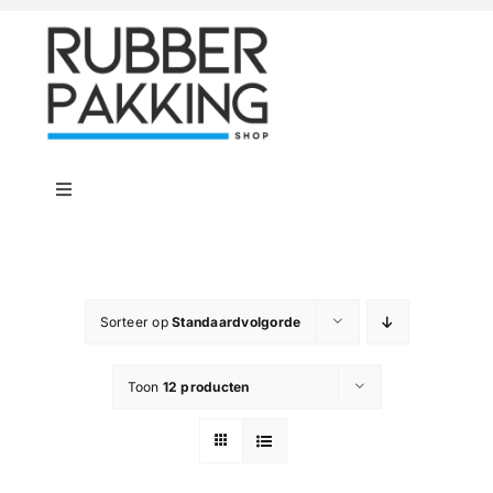
Skip
to
content
Toggle
Navigation
Home
Rubber Shop
Sorteer op
Standaardvolgorde
Toon
12 producten
Flenspakkingen
Offerte op maat