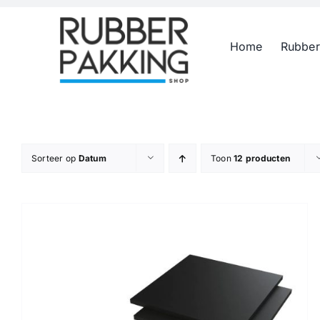
Skip
to
Home
Rubber
content
Sorteer op
Datum
Toon
12 producten