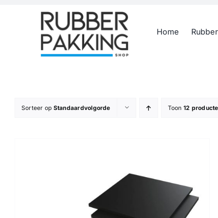
Skip
to
Home
Rubber
content
Sorteer op
Standaardvolgorde
Toon
12 product