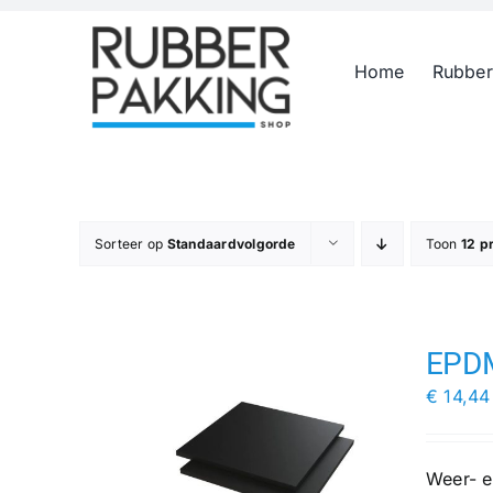
Skip
to
Home
Rubber
content
Sorteer op
Standaardvolgorde
Toon
12 p
EPDM
€
14,44
Weer- e